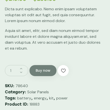
of 5
based
Dicta sunt explicabo. Nemo enim ipsam voluptatem
on
custome
voluptas sit odit aut fugit, sed quia consequuntur.
r rating
Lorem ipsum nonum eirmod dolor.
Aquia sit amet, elitr, sed diam nonum eirmod tempor
invidunt labore et dolore magna aliquyam.erat, sed
diam voluptua. At vero accusam et justo duo dolores
et ea rebum.
Buy now
78640
SKU:
Solar Panels
Category:
battery
energy
kit
power
Tags:
,
,
,
18883
Product ID: